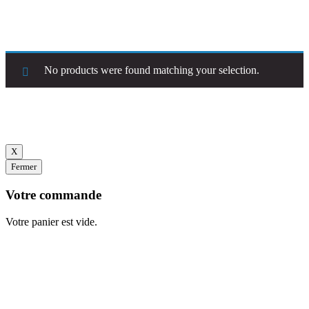
Aller
CARTE
au
contenu
DU FRAIS - DU BEAU - DU BON
No products were found matching your selection.
© Atelier Sushi 2026
X
Fermer
Votre commande
Votre panier est vide.