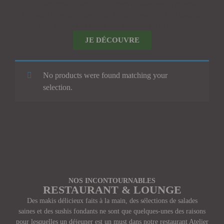
Tous nos produits sont frais (approvisionnement de poisson
journalier) travaillés dans le plus grand respect de l’art japonais
pour satisfaire au mieux tous les amateurs de sushis.
JE DÉCOUVRE
No products were found matching your
selection.
NOS INCONTOURNABLES
RESTAURANT & LOUNGE
Des makis délicieux faits à la main, des sélections de salades
saines et des sushis fondants ne sont que quelques-unes des raisons
pour lesquelles un déjeuner est un must dans notre restaurant Atelier