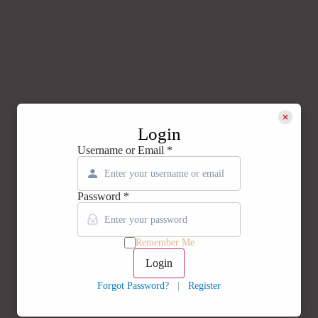
Login
Username or Email
*
Password
*
Remember Me
Login
Forgot Password?
|
Register