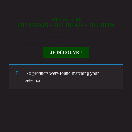
ATELIER SUSHI
DU FRAIS - DU BEAU - DU BON
Tous nos produits sont frais (approvisionnement de poisson
journalier) travaillés dans le plus grand respect de l’art japonais
pour satisfaire au mieux tous les amateurs de sushis.
JE DÉCOUVRE
No products were found matching your
selection.