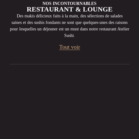
NOS INCONTOURNABLES
RESTAURANT & LOUNGE
Des makis délicieux faits à la main, des sélections de salades
saines et des sushis fondants ne sont que quelques-unes des raisons
pour lesquelles un déjeuner est un must dans notre restaurant Atelier
Sushi.
Tout voir
No products were found matching your
selection.
UNE AMBIANCE CHIC & CHILL
C’EST ICI QUE ÇA SE PASSE