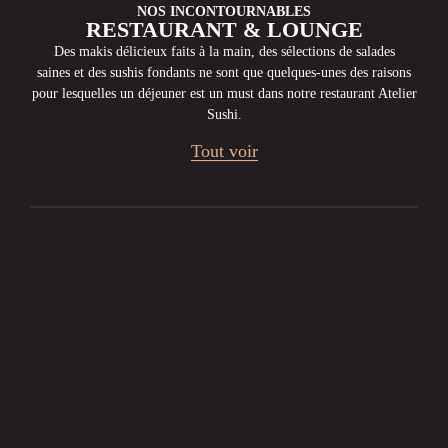
NOS INCONTOURNABLES
RESTAURANT & LOUNGE
Des makis délicieux faits à la main, des sélections de salades
saines et des sushis fondants ne sont que quelques-unes des raisons
pour lesquelles un déjeuner est un must dans notre restaurant Atelier
Sushi.
Tout voir
No products were found matching your
selection.
UNE AMBIANCE CHIC & CHILL
C’EST ICI QUE ÇA SE PASSE