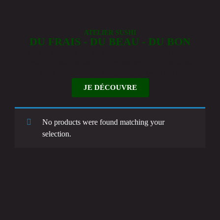
ATELIER SUSHI
DU FRAIS - DU BEAU - DU BON
Tous nos produits sont frais (approvisionnement de poisson
journalier) travaillés dans le plus grand respect de l’art japonais
pour satisfaire au mieux tous les amateurs de sushis.
JE DÉCOUVRE
No products were found matching your
selection.