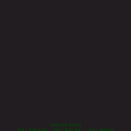
ATELIER SUSHI
DU FRAIS - DU BEAU - DU BON