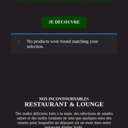
Tous nos produits sont frais (approvisionnement de poisson
journalier) travaillés dans le plus grand respect de l’art japonais
pour satisfaire au mieux tous les amateurs de sushis.
JE DÉCOUVRE
No products were found matching your
selection.
NOS INCONTOURNABLES
RESTAURANT & LOUNGE
Des makis délicieux faits à la main, des sélections de salades
saines et des sushis fondants ne sont que quelques-unes des
raisons pour lesquelles un déjeuner est un must dans notre
restaurant Atelier Sushi.