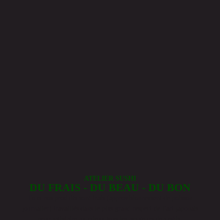
ATELIER SUSHI
DU FRAIS - DU BEAU - DU BON
Tous nos produits sont frais (approvisionnement de poisson
journalier) travaillés dans le plus grand respect de l’art japonais
pour satisfaire au mieux tous les amateurs de sushis.