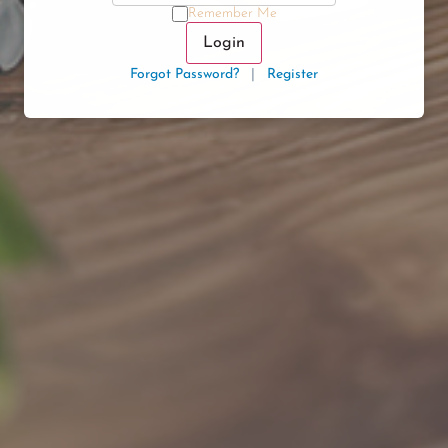
Remember Me
Login
Forgot Password?
|
Register