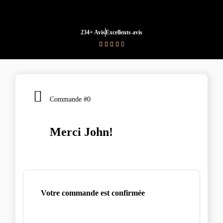
234+ Avis
Excellents avis





Commande #0
Merci John!
Votre commande est confirmée